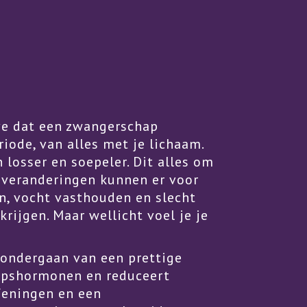
lve dat een zwangerschap
riode, van alles met je lichaam.
losser en soepeler. Dit alles om
e veranderingen kunnen er voor
en, vocht vasthouden en slecht
rijgen. Maar wellicht voel je je
ondergaan van een prettige
apshormonen en reduceert
feningen en een