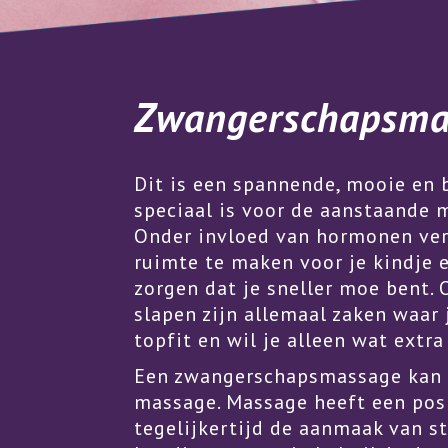
Zwangerschapsma
Dit is een spannende, mooie en b
speciaal is voor de aanstaande m
Onder invloed van hormonen vera
ruimte te maken voor je kindje 
zorgen dat je sneller moe bent. 
slapen zijn allemaal zaken waar 
topfit en wil je alleen wat extr
Een zwangerschapsmassage kan m
massage. Massage heeft een pos
tegelijkertijd de aanmaak van 