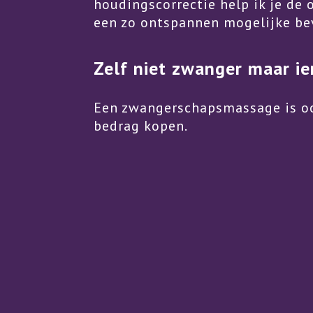
houdingscorrectie help ik je de
een zo ontspannen mogelijke bev
Zelf niet zwanger maar ie
Een zwangerschapsmassage is oo
bedrag kopen.