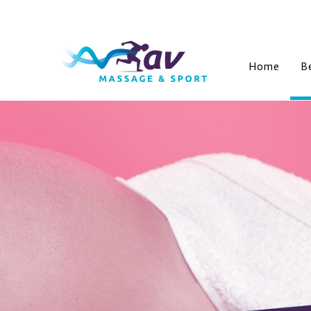
Home
B